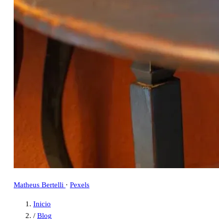
Matheus Bertelli
·
Pexels
Inicio
/
Blog